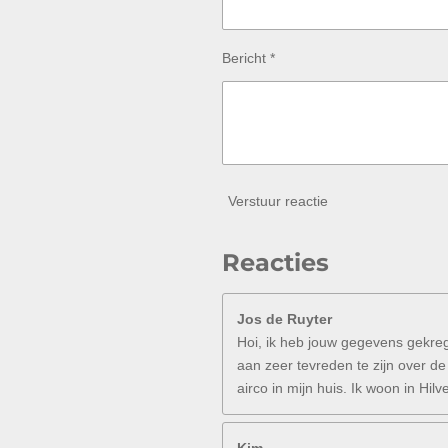
6
7
s
Bericht *
t
e
r
r
e
n
Verstuur reactie
Reacties
Jos de Ruyter
Hoi, ik heb jouw gegevens gekreg
aan zeer tevreden te zijn over de
airco in mijn huis. Ik woon in H