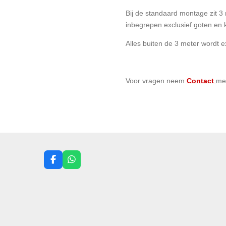
Bij de standaard montage zit 3
inbegrepen exclusief goten en 
Alles buiten de 3 meter wordt e
Voor vragen neem
Contact
me
F
W
a
h
c
a
e
t
b
s
o
A
o
p
k
p