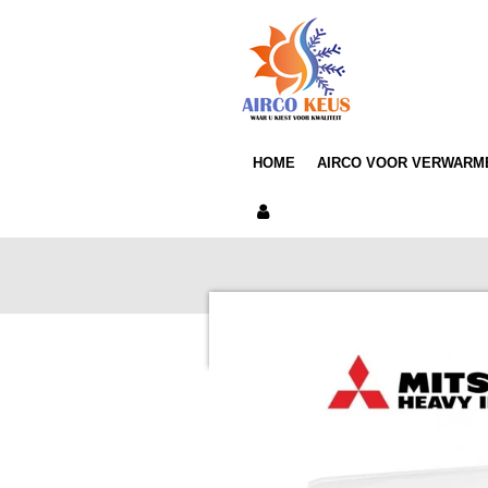
Ga
direct
naar
de
hoofdinhoud
HOME
AIRCO VOOR VERWARM