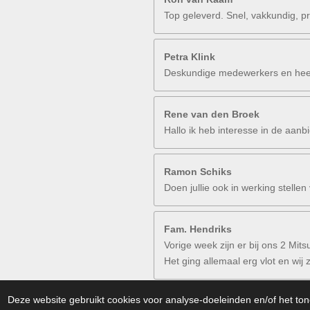
Top geleverd. Snel, vakkundig, p
Petra Klink
Deskundige medewerkers en heel 
Rene van den Broek
Hallo ik heb interesse in de aanb
Ramon Schiks
Doen jullie ook in werking stellen
Fam. Hendriks
Vorige week zijn er bij ons 2 Mitsu
Het ging allemaal erg vlot en wi
© 2026 Aircokeus.com
Deze website gebruikt cookies voor analyse-doeleinden en/of het ton