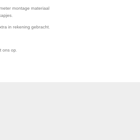
 meter montage materiaal
kapjes.
xtra in rekening gebracht.
t ons op.