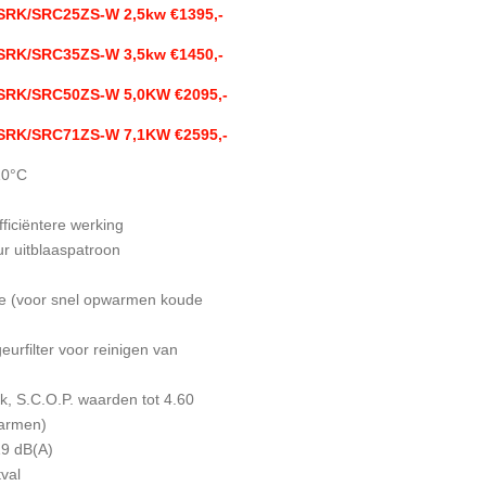
 SRK/SRC25ZS-W 2,5kw €1395,-
 SRK/SRC35ZS-W 3,5kw €1450,-
s SRK/SRC50ZS-W 5,0KW €2095,-
s SRK/SRC71ZS-W 7,1KW €2595,-
10°C
ficiëntere werking
r uitblaaspatroon
tie (voor snel opwarmen koude
eurfilter voor reinigen van
ik, S.C.O.P. waarden tot 4.60
warmen)
19 dB(A)
val