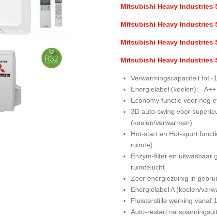
Mitsubishi Heavy Industries
Mitsubishi Heavy Industries
Mitsubishi Heavy Industrie
Mitsubishi Heavy Industrie
Verwarmingscapaciteit tot -
Energielabel (koelen): A++
Economy functie voor nog ef
3D auto-swing voor superieu
(koelen/verwarmen)
Hot-start en Hot-spurt func
ruimte)
Enzym-filter en uitwasbaar g
ruimtelucht
Zeer energiezuinig in gebru
Energielabel A (koelen/ver
Fluisterstille werking vanaf 
Auto-restart na spanningsuit